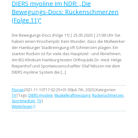
DIERS myoline im NDR: „Die
Bewegungs-Docs: Rückenschmerzen
(Folge 11)“
Die Bewegungs-Docs (Folge 11) | 25.05.2020 | 21:00 Uhr Sie
haben einen Knochenjob: Kein Wunder, dass die Müllwerker
der Hamburger Stadtreinigung oft Schmerzen plagen. Ein
starker Rücken ist für viele das Hauptziel - und Abnehmen.
Am BG-Klinikum Hamburg testen Orthopäde Dr. med. Helge
Riepenhof und Sportwissenschaftler Olaf Nilsson mit dem
DIERS myoline System die [...]
Florian
2021-11-10T17:02:25+01:00
Juli 7th, 2020
|
Kategorien:
TV
|
Tags:
DIERS myoline
,
Muskelkraftmessung
,
Rückenschmerzen
,
Sportmedizin
,
TV
|
Weiterlesen