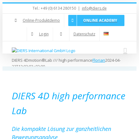
Zum
Tel.: +49 (0) 6134 280150
|
info@diers.de
Inhalt
springen
Online-Produktdemo
ONLINE ACADEMY
Login
Datenschutz
DIERS 4Dmotion®Lab /// high performance
Florian
2024-04-
23T12:03:03+02:00
DIERS 4D
high performance
Lab
Die kompakte Lösung zur ganzheitlichen
Bewegungsanalyse