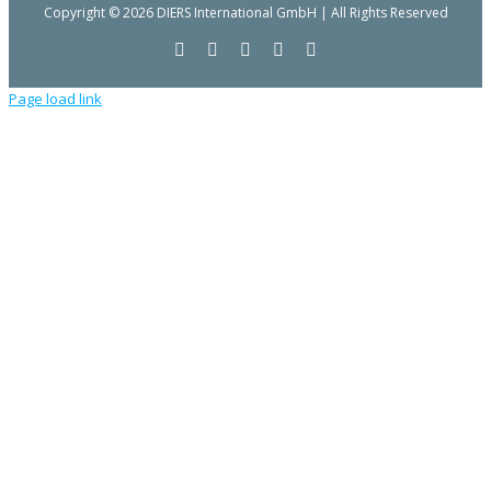
Copyright © 2026 DIERS International GmbH | All Rights Reserved
Facebook
YouTube
LinkedIn
E-
Instagram
Mail
Page load link