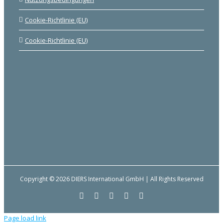
Cookie-Richtlinie (EU)
Cookie-Richtlinie (EU)
Copyright © 2026 DIERS International GmbH | All Rights Reserved
Facebook
YouTube
LinkedIn
E-
Instagram
Mail
Page load link