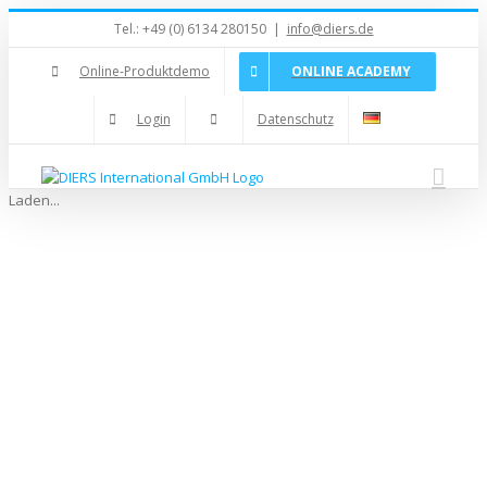
Zum
Tel.: +49 (0) 6134 280150
|
info@diers.de
Inhalt
springen
Online-Produktdemo
ONLINE ACADEMY
Login
Datenschutz
Laden...