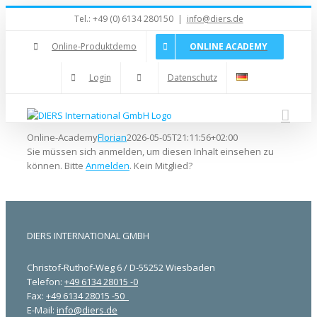
Zum
Tel.: +49 (0) 6134 280150
|
info@diers.de
Inhalt
springen
Online-Produktdemo
ONLINE ACADEMY
Login
Datenschutz
Online-Academy
Florian
2026-05-05T21:11:56+02:00
Sie müssen sich anmelden, um diesen Inhalt einsehen zu
können. Bitte
Anmelden
. Kein Mitglied?
DIERS INTERNATIONAL GMBH
Christof-Ruthof-Weg 6 / D-55252 Wiesbaden
Telefon:
+49 6134 28015 -0
Fax:
+49 6134 28015 -50
E-Mail:
info@diers.de