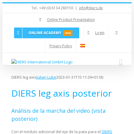
Skip
Tel.: +49 (0) 6134 280150
|
info@diers.de
to
content
Online Product Presentation
ONLINE ACADEMY
Login
NEW
Privacy Policy
DIERS leg axis
Julian Lube
2023-01-31T15:11:39+01:00
DIERS leg axis posterior
Análisis de la marcha del video (vista
posterior)
Con el módulo adicional del eje de la pata para el
DIERS