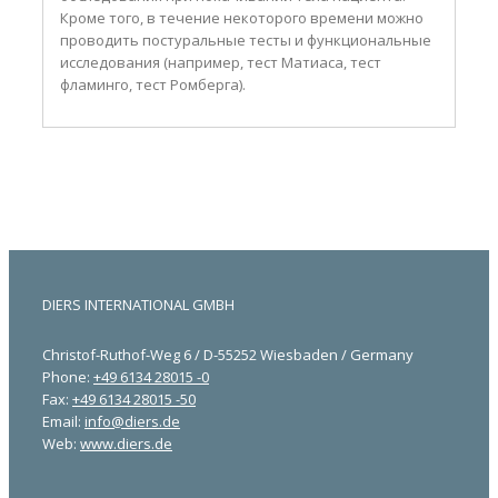
Кроме того, в течение некоторого времени можно
проводить постуральные тесты и функциональные
исследования (например, тест Матиаса, тест
фламинго, тест Ромберга).
DIERS INTERNATIONAL GMBH
Christof-Ruthof-Weg 6 / D-55252 Wiesbaden / Germany
Phone:
+49 6134 28015 -0
Fax:
+49 6134 28015 -50
Email:
info@diers.de
Web:
www.diers.de