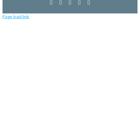
Facebook
YouTube
LinkedIn
Email
Instagram
Page load link