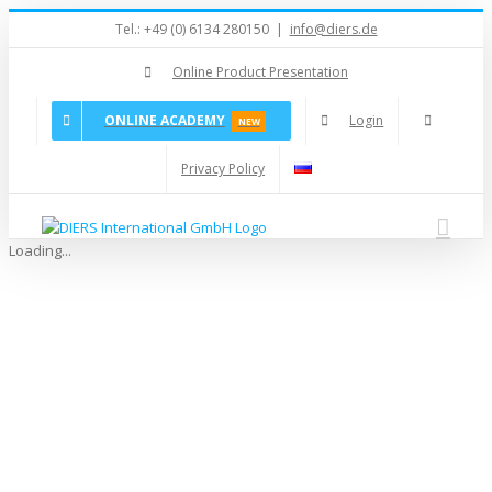
Skip
Tel.: +49 (0) 6134 280150
|
info@diers.de
to
content
Online Product Presentation
ONLINE ACADEMY
Login
NEW
Privacy Policy
Loading...