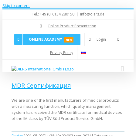
Skip to content
Tel.: +49 (0) 6134 280150
|
info@diers.de
Online Product Presentation
ONLINE ACADEMY
Login
NEW
Privacy Policy
MDR Сертификация
We are one of the first manufacturers of medical products
with a measuring function, which quality management
system has received the MDR certificate for medical devices
of the IM class by TÜV Süd Product Service GmbH.
Florian
2021-05-03T11:38:49+02:00
3 мая, 2021
|
Categories: